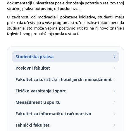
dokumentaciji Univerziteta posle donošenja potvrde o realizovanoj
stručnoj praksi, potpisanoj od poslodavca.
U zavisnosti od motivacije i pokazane inicijative, studenti imaju
priliku da učestvuju u više programa stručne prakse tokom perioda
studiranja, što može veoma pozitivno uticati na njihovo znanje i
izglede brzog pronalaženja posla u struci.
Studentska praksa
Poslovni fakultet
Fakultet za turistički i hotelijerski menadžment
Fizičko vaspitanje i sport
Menaždment u sportu
Fakultet za informatiku i računarstvo
Tehnički fakultet