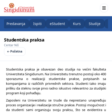
Predavanja
Ispiti
eStudent
Kurs
Studije
K
Studentska praksa
Centar Niš
Početna
Studentska praksa je obavezan deo studija na većini fakulteta
Univerziteta Singidunum. Na Univerzitetu trenutno postoji oko 400
sporazuma o realizaciji studentske prakse, potpisanih sa
kompanijama iz različitih privrednih sektora. Studenti tako imaju
priliku da steknu svoje prvo radno iskustvo relevantno za studijski
program koji pohađaju.
Zaposleni na Univerzitetu se trude da neprestano unapređuju
proces organizacije i realizacije stručne prakse. Postoji mogućnost i
da studenti sami organizuju svoju praksu, što se evidentira u