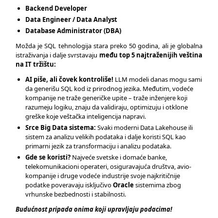
Backend Developer
Data Engineer / Data Analyst
Database Administrator (DBA)
Možda je SQL tehnologija stara preko 50 godina, ali je globalna
istraživanja i dalje svrstavaju
među top 5 najtraženijih veština
na IT tržištu:
AI piše, ali čovek kontroliše!
LLM modeli danas mogu sami
da generišu SQL kod iz prirodnog jezika. Međutim, vodeće
kompanije ne traže generičke upite – traže inženjere koji
razumeju logiku, znaju da validiraju, optimizuju i otklone
greške koje veštačka inteligencija napravi.
Srce Big Data sistema:
Svaki moderni Data Lakehouse ili
sistem za analizu velikih podataka i dalje koristi SQL kao
primarni jezik za transformaciju i analizu podataka.
Gde se koristi?
Najveće svetske i domaće banke,
telekomunikacioni operateri, osiguravajuća društva, avio-
kompanije i druge vodeće industrije svoje najkritičnije
podatke poveravaju isključivo
Oracle
sistemima zbog
vrhunske bezbednosti i stabilnosti.
Budućnost pripada onima koji upravljaju podacima!