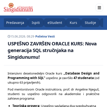
Predavanja
Ispiti
eStudent
Kurs
Studije
K
15.06.2026. 08:29
•
Početna
/
Vesti
USPEŠNO ZAVRŠEN ORACLE KURS: Nova
generacija SQL stručnjaka na
Singidunumu!
Intenzivni desetonedeljni Oracle kurs
„Database Design and
Programming with SQL“
uspešno je završilo
47 studenata
(od
ukupno 63 prijavljenih).
Pod mentorstvom Oracle instruktora, prof. dr Angeline Njeguš,
studenti su uspešno odgovorili na akademske i praktične
zahteve programa:
Teorijska provera:
Uspešno savladana dva sveobuhvatna