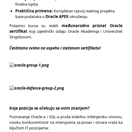
finalna ispita.
Praktična primena:
Kompletan razvoj realnog projekta
baze podataka u
Oracle APEX
okruženju.
Polaznici kursa su stekli
međunarodno priznat Oracle
sertifikat
koji zajednički izdaju Oracle Akademija i Univerzitet
Singidunum.
Čestitamo svima na uspehu i stečenom sertifikatu!
Koje pozicije se očekuju sa ovim znanjem?
Poznavanje Oracle-a i SQL-a pruža stabilnu inženjersku osnovu,
visoku konkurentnost na intervjuima za posao i otvara vrata ka
ključnim IT pozicijama: