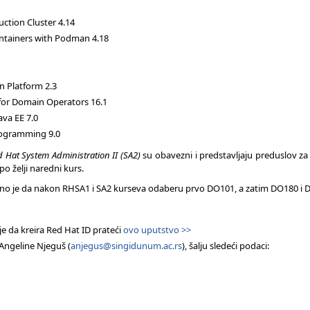
ction Cluster 4.14
ntainers with Podman 4.18
 Platform 2.3
 for Domain Operators 16.1
va EE 7.0
Programming 9.0
d Hat System Administration II (SA2)
su obavezni i predstavljaju preduslov z
o želji naredni kurs.
phodno je da nakon RHSA1 i SA2 kurseva odaberu prvo DO101, a zatim DO180 i 
je da kreira Red Hat ID prateći
ovo uputstvo >>
 Angeline Njeguš (
anjegus@singidunum.ac.rs
), šalju sledeći podaci: