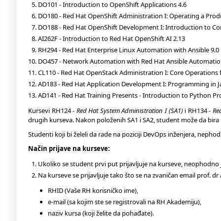
DO101 - Introduction to OpenShift Applications 4.6
DO180 - Red Hat OpenShift Administration I: Operating a Produ
DO188 - Red Hat OpenShift Development I: Introduction to Co
AI262F - Introduction to Red Hat OpenShift AI 2.13
RH294 - Red Hat Enterprise Linux Automation with Ansible 9.0
DO457 - Network Automation with Red Hat Ansible Automation
CL110 - Red Hat OpenStack Administration I: Core Operations
AD183 - Red Hat Application Development I: Programming in Ja
AD141 - Red Hat Training Presents - Introduction to Python 
Kursevi RH124 -
Red Hat System Administration I (SA1)
i RH134 -
Re
drugih kurseva. Nakon položenih SA1 i SA2, student može da bira p
Studenti koji bi želeli da rade na poziciji DevOps inženjera, ne
Način prijave na kurseve:
Ukoliko se student prvi put prijavljuje na kurseve, neophodno 
Na kurseve se prijavljuje tako što se na zvaničan email prof. dr
RHID (Vaše RH korisničko ime),
e-mail (sa kojim ste se registrovali na RH Akademiju),
naziv kursa (koji želite da pohađate).