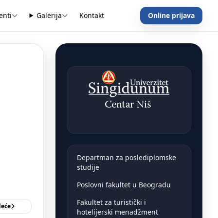
enti
Galerija
Kontakt
Online prijava
Departman za poslediplomske
studije
Poslovni fakultet u Beogradu
Fakultet za turistički i
deće
hotelijerski menadžment