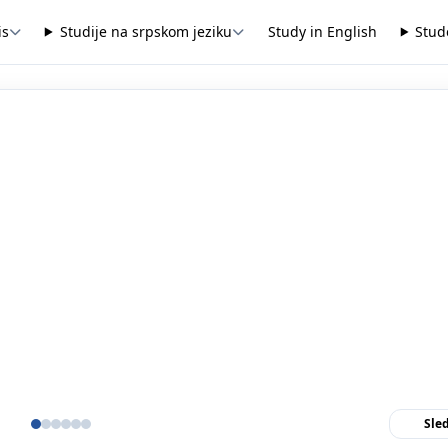
is
Studije na srpskom jeziku
Study in English
Stud
Sle