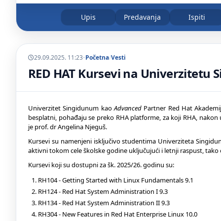
Upis
Predavanja
Ispiti
29.09.2025. 11:23
•
Početna
/
Vesti
RED HAT Kursevi na Univerzitetu
Univerzitet Singidunum kao
Advanced
Partner Red Hat Akademij
besplatni, pohađaju se preko RHA platforme, za koji RHA, nakon
je prof. dr Angelina Njeguš.
Kursevi su namenjeni isključivo studentima Univerziteta Singidun
aktivni tokom cele školske godine uključujući i letnji raspust, tako
Kursevi koji su dostupni za šk. 2025/26. godinu su:
RH104 - Getting Started with Linux Fundamentals 9.1
RH124 - Red Hat System Administration I 9.3
RH134 - Red Hat System Administration II 9.3
RH304 - New Features in Red Hat Enterprise Linux 10.0