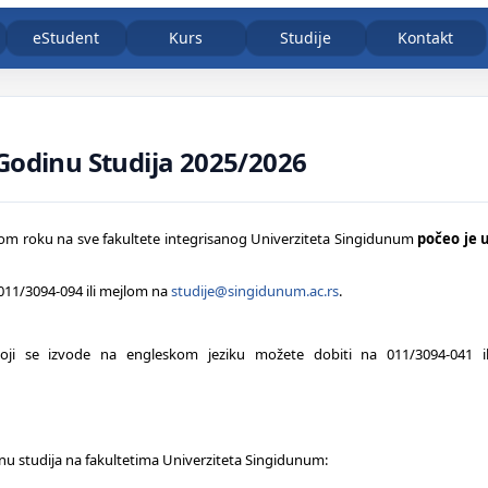
eStudent
Kurs
Studije
Kontakt
Godinu Studija 2025/2026
 roku na sve fakultete integrisanog Univerziteta Singidunum
počeo je u
011/3094-094 ili mejlom na
studije@singidunum.ac.rs
.
ji se izvode na engleskom jeziku možete dobiti na 011/3094-041 il
nu studija na fakultetima Univerziteta Singidunum: