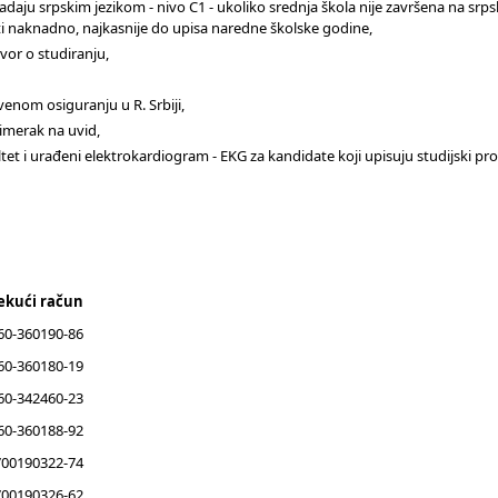
ladaju srpskim jezikom - nivo C1 - ukoliko srednja škola nije završena na srp
i naknadno, najkasnije do upisa naredne školske godine,
vor o studiranju,
enom osiguranju u R. Srbiji,
imerak na uvid,
ltet i urađeni elektrokardiogram - EKG za kandidate koji upisuju studijski p
ekući račun
60-360190-86
60-360180-19
60-342460-23
60-360188-92
00190322-74
00190326-62