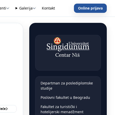
enti
Galerija
Kontakt
Online prijava
Departman za poslediplomske
studije
Poslovni fakultet u Beogradu
Fakultet za turistički i
deće
hotelijerski menadžment