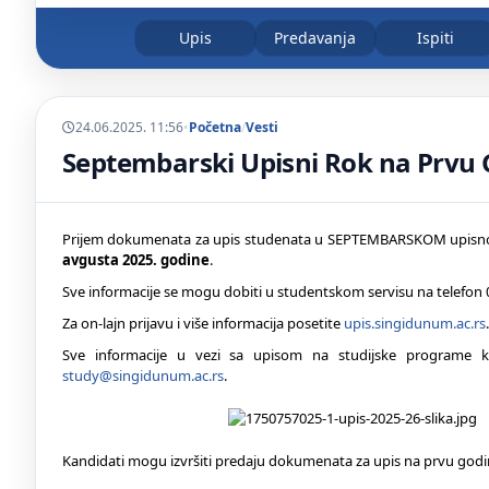
Upis
Predavanja
Ispiti
24.06.2025. 11:56
•
Početna
/
Vesti
Septembarski Upisni Rok na Prvu 
Prijem dokumenata za upis studenata u SEPTEMBARSKOM upisnom
avgusta 2025. godine
.
Sve informacije se mogu dobiti u studentskom servisu na telefon 
Za on-lajn prijavu i više informacija posetite
upis.singidunum.ac.rs
.
Sve informacije u vezi sa upisom na studijske programe ko
study@singidunum.ac.rs
.
Kandidati mogu izvršiti predaju dokumenata za upis na prvu godi