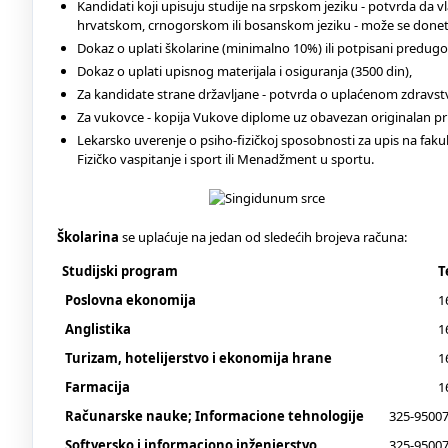
Kandidati koji upisuju studije na srpskom jeziku - potvrda da v
hrvatskom, crnogorskom ili bosanskom jeziku - može se donet
Dokaz o uplati školarine (minimalno 10%) ili potpisani predugo
Dokaz o uplati upisnog materijala i osiguranja (3500 din),
Za kandidate strane državljane - potvrda o uplaćenom zdravstv
Za vukovce - kopija Vukove diplome uz obavezan originalan pr
Lekarsko uverenje o psiho-fizičkoj sposobnosti za upis na faku
Fizičko vaspitanje i sport ili Menadžment u sportu.
Školarina
se uplaćuje na jedan od sledećih brojeva računa:
Studijski program
T
Poslovna ekonomija
1
Anglistika
1
Turizam, hotelijerstvo i ekonomija hrane
1
Farmacija
1
Računarske nauke; Informacione tehnologije
325-95007
Softversko i informaciono inženjerstvo
325-95007