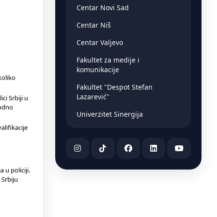
Centar Novi Sad
Centar Niš
Centar Valjevo
Fakultet za medije i
komunikacije
koliko
Fakultet "Despot Stefan
Lazarević"
ci Srbiji u
hodno
Univerzitet Sinergija
lifikacije
u policiji.
 Srbiju