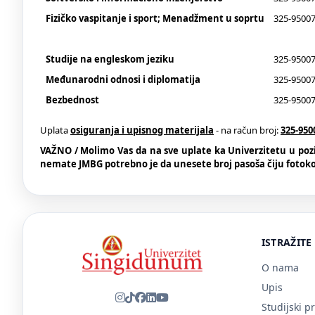
Fizičko vaspitanje i sport; Menadžment u soprtu
325-95007
Studije na engleskom jeziku
325-95007
Međunarodni odnosi i diplomatija
325-95007
Bezbednost
325-95007
Uplata
osiguranja i upisnog materijala
- na račun broj:
325-950
VAŽNO / Molimo Vas da na sve uplate ka Univerzitetu u poziv 
nemate JMBG potrebno je da unesete broj pasoša čiju fotokop
ISTRAŽITE
O nama
Upis
Studijski p