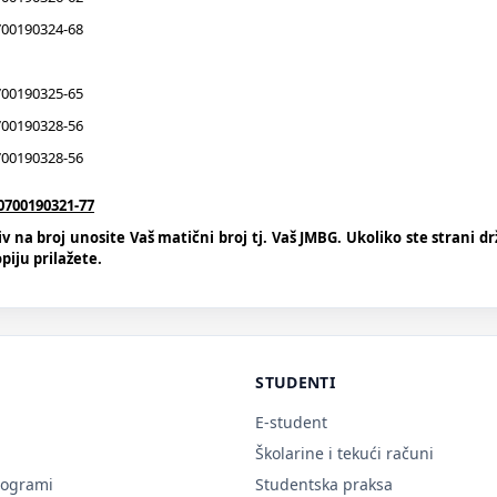
00190324-68
00190325-65
00190328-56
00190328-56
0700190321-77
na broj unosite Vaš matični broj tj. Vaš JMBG. Ukoliko ste strani drž
iju prilažete.
STUDENTI
E-student
Školarine i tekući računi
rogrami
Studentska praksa