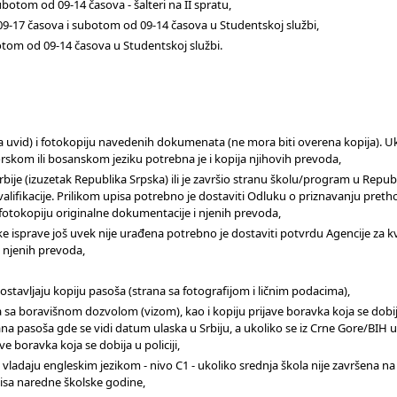
otom od 09-14 časova - šalteri na II spratu,
9-17 časova i subotom od 09-14 časova u Studentskoj službi,
otom od 09-14 časova u Studentskoj službi.
na uvid) i fotokopiju navedenih dokumenata (ne mora biti overena kopija). U
kom ili bosanskom jeziku potrebna je i kopija njihovih prevoda,
rbije (izuzetak Republika Srpska) ili je završio stranu školu/program u Republi
kvalifikacije. Prilikom upisa potrebno je dostaviti Odluku o priznavanju pret
 i fotokopiju originalne dokumentacije i njenih prevoda,
isprave još uvek nije urađena potrebno je dostaviti potvrdu Agencije za kva
 njenih prevoda,
i dostavljaju kopiju pasoša (strana sa fotografijom i ličnim podacima),
 sa boravišnom dozvolom (vizom), kao i kopiju prijave boravka koja se dobija 
ana pasoša gde se vidi datum ulaska u Srbiju, a ukoliko se iz Crne Gore/BIH u
 boravka koja se dobija u policiji,
 vladaju engleskim jezikom - nivo C1 - ukoliko srednja škola nije završena na
isa naredne školske godine,