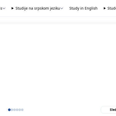
is
Studije na srpskom jeziku
Study in English
Stud
Sle