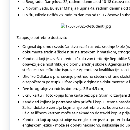
u Beogradu, Danijelova 32, radnim danima od 10-18 časova i sub
u Novom Sadu, Bulevar Mihajla Pupina 4a, radnim danima od 0
u Nišu, Nikole Pašića 28, radnim danima od 09-17 časova i sub
Za upis je potrebno dostaviti:
Original diplomu i svedočanstva sva 4 razreda srednje škole (
dokumenta srednje škole nisu na srpskom, hrvatskom, crnogors
Kandidat koji je završio srednju školu van teritorije Republike S
obavezi je da nostrifikuje diplomu srednje škole u Agenciji za 
stečene strane školske isprave iz Agencije za kvalifikacije, kao
Ukoliko Odluka o priznavanju prethodno stečene strane školske 
o započetom postupku i fotokopiju originalne dokumentacije i
Dve fotografije za indeks dimenzija 3.5 x 4.5 cm,
Ličnu kartu ili fotokopiju lične karte bez čipa. Strani državljan
Kandidati kojima je potrebna viza prilažu i kopiju strane pasoša
Za kandidate iz zemalja kojima nije potrebna viza kopira se str
ušlo sa ličnom kartom može se naknadno dostaviti kopija prijave
Kandidati koji upisuju studije na engleskom jeziku - potvrda da
engleskom jeziku - može se doneti naknadno, najkasnije do up