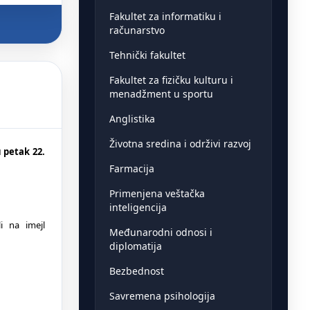
Fakultet za informatiku i
računarstvo
Tehnički fakultet
Fakultet za fizičku kulturu i
menadžment u sportu
Anglistika
Životna sredina i održivi razvoj
 petak 22.
Farmacija
Primenjena veštačka
inteligencija
i na imejl
Međunarodni odnosi i
diplomatija
Bezbednost
Savremena psihologija